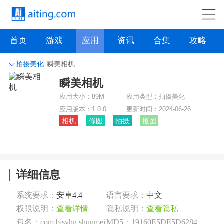
首页
游戏
应用
资讯
合集
攻略
拍摄美化
瞬美相机
瞬美相机
社交聊天
系统工具
主题壁纸
旅游出行
应用大小：
89M
应用类型：
拍摄美化
影音播放
生活实用
办公学习
资讯阅读
应用版本：
1.0.0
更新时间：
2024-06-26
相机
修图
拍摄
抠图
拍摄美化
时尚购物
其它软件
购物金融
点击下载
详细信息
系统要求：
安卓4.4
语言要求：
中文
权限说明：
查看详情
隐私说明：
查看隐私
包名：com.bjsyhn.shunmei
MD5：19160E5DE5D6284E38D184F640E87B5C