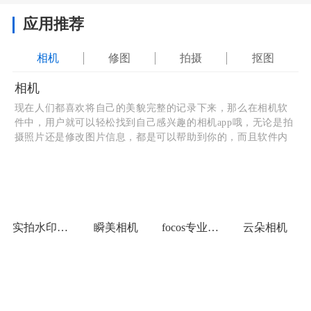
应用推荐
相机
修图
拍摄
抠图
相机
现在人们都喜欢将自己的美貌完整的记录下来，那么在相机软
件中，用户就可以轻松找到自己感兴趣的相机app哦，无论是拍
摄照片还是修改图片信息，都是可以帮助到你的，而且软件内
的功能也比较多，这些功能需要你自动去挖掘，希望你会喜欢
哦，如果还想要什么app，都可以给爱听小编留言哦。
实拍水印相机
瞬美相机
focos专业相机
云朵相机