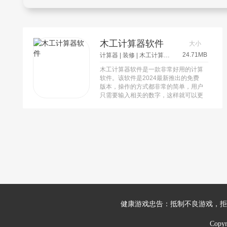
木工计算器软件
大小
24.71MB
计算器
|
装修
|
木工计算器
|
木工计算器app
木工计算器软件是一款非常好用的计算
软件。该软件是2024最新推出的免费
版本，操作的方式都非常的简单，用户
只需要输入相关的数字，这样就可以更
加精准的计算出材料的用量以及尺寸，
还可以计算出相关的体积，计算的结果
都是非常精准的。有着非常高质量的各
种工程模板库，内容选择不一样的尺子
测量的相关工具。
健康游戏忠告：抵制不良游戏，拒
Copy