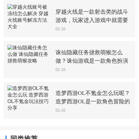
有趣的策略对战游戏，也能让
穿越火线是一款射击类的战斗
你感受到不一样的游戏玩法，
游戏，玩家进入游戏中就需要
那么你知道碧蓝
选择一个角色进行战斗，超级
01-16
多的战斗场景，游戏玩法是比
较自由的，玩家也能体验刺激
诛仙隐藏任务拯救萌猴怎么
的战斗玩法，全新的闯关冒险
做？诛仙游戏是一款角色扮演
玩法，随时都能
类游戏，游戏中有非常多的隐
01-16
藏任务，很多小伙伴们都在完
成隐藏的任务去获取奖励，那
造梦西游OL不氪金怎么玩呢？
么拯救萌猴这个隐藏任务大家
造梦西游OL是一款角色冒险的
都想要知道怎么过
格斗游戏，这款横版的闯关游
01-16
戏是一款可以充值玩耍的游
戏，很多玩家更进入不想要充
值，想要了解不充值的玩法，
同类推荐