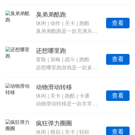
臭弟弟酷跑
查看
休闲
|
动作
|
关卡
|
跑酷
臭弟弟酷跑是一款充满乐趣的休闲跑酷游戏。游戏以清新简约的画面打造了多种丰富玩法，让玩家体验到耳目一新的感觉。无需联网即可畅玩，每次玩都能获得不同的感受。挑战自我，打破记录，向目标迈进。游戏提供多种皮肤角色可供选择，每种皮肤都有不同的表情。除了丰富的游戏礼包，还有很多顶级的关卡和道具等待你来发现。每个角色的跑酷动作和技能各不相同，用最简单的连续跳跃方式跑过困难的地形。任何人都可以轻松上手，享受到游戏带来的乐趣。不论是初学者还是老玩家，都可以在这里找到属于自己的游戏乐趣。
还想哪里跑
查看
冒险
|
策略
|
战斗
|
跑酷
还想哪里跑游戏是一款多人冒险竞技跑酷游戏。在游戏中，玩家将控制自己的角色在地图上奔跑，并与其他玩家展开竞技对决。通过灵活的操控，保持领先并克服各种障碍，快速到达终点，完成任务挑战，赢取丰厚奖励。游戏提供多样的地图供玩家挑战，每个地图都有不同的难度，让玩家挑战自我并获得新成就。全球玩家同场竞速，实时对战带来心跳加速的乐趣。玩家还可以解锁各种角色，搭配特色装备展现独特风采。赛道上布满未知陷阱与加速带，每次比赛都是全新的挑战。角色自带专属技能，玩家可以合理运用策略与时机的选择，实现反败为胜。游戏中还提供语音聊天功能，玩家可以与队友紧密协作，或向对手发起友好挑衅。参与赛季竞赛，冲击排行榜，赢取限量皮肤、道具等丰厚奖励。玩家可以单排挑战自我极限，或与好友组队，共同展开冒险之旅。利用精确的操作躲避障碍，收集金币与能量，升级角色能力和装备性能，提升竞争优势。游戏拥有色彩鲜明的画面，流畅的动画，带来视觉享受与出色的操作手感。平衡的对战机制确保了公平竞争，决定胜负的是技术和策略。每个角色都是独特的，拥有个性以及背景故事，让玩家任意选择。
动物滑动转移
查看
休闲
|
关卡
|
跑酷
|
卡通
动物滑动转移是一款非常有趣的休闲跑酷类闯关游戏。在游戏中，玩家需要控制可爱的小动物进行变形跑酷，克服各种障碍来挑战果冻动物的大小，从而通过关卡。游戏拥有精美的画面和生动的音效，同时还有多个不同的关卡和挑战等待玩家的探索。玩家需要通过滑动屏幕来控制动物移动，并且避开障碍物和陷阱。游戏具有简约卡通的画风，创新的跑酷玩法，收集宝石和道具的乐趣，以及多达30种酷萌的果冻动物可供收集。轻松欢快的游戏背景音乐也能为玩家带来沉浸式的体验。游戏还支持社交功能，玩家可以邀请朋友一起玩游戏，并与他们互动交流。不妨来尝试一下这款画风Q萌可爱的休闲趣味游戏，感受不一样的游戏体验吧。
疯狂弹力圈圈
查看
休闲
|
模拟
|
关卡
|
轻松