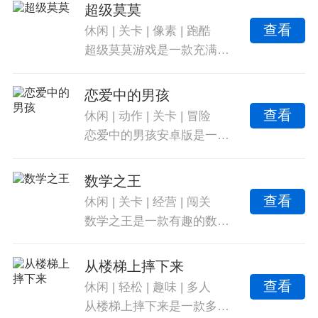
超级莫莫
查看
休闲
|
关卡
|
像素
|
跑酷
超级莫莫游戏是一款充满趣味的挑战闯关类游戏，为你带来超多种类的休闲玩法。游戏中有横版跑酷闯关、场景解谜、密室逃脱等等，让你在不同关卡中体验不同的游戏方式。游戏采用像素风格的画面，带你重温童年回忆。游戏设有超多道具来帮助你顺利通关，难度适中，让玩家轻松享受游戏体验。快来下载吧。
恋爱中的男孩
查看
休闲
|
动作
|
关卡
|
冒险
恋爱中的男孩安卓版是一款超有趣的恋爱类游戏。男孩为了见到心仪的女孩，踏上了危险的冒险之旅。玩家需要帮助男孩完成各种挑战，找到最短的路径，以最短的时间见到女朋友。游戏拥有丰富多样的关卡，充满治愈的画风和Q萌的角色形象。还有童趣的音乐和简单的操作，让玩家可以更好地放松身心。完全免费的闯关游戏，让你自由玩耍。快来下载恋爱中的男孩安卓版，一起为男孩的恋爱付出努力吧。
数学之王
查看
休闲
|
关卡
|
经营
|
闯关
数学之王是一款有趣的数学答题闯关休闲手游。这款精美手游给玩家提供了大量的学习关卡和数学竞速模式，让数学变得简单有趣。游戏包含各种领域内有趣和多样的问题，通过算数来提高总分并升级。角色的形态和变装由玩家自行设计，充满自由的经营机制，打造独特的农场风格。游戏中丰厚的奖励和卡关等待着玩家挑战，让玩家提升数学能力并获得乐趣。涵盖了初中和高中水平的数学知识，不同的关卡和谜题等着玩家来解决。快来下载这款好玩休闲的数学竞赛闯关游戏，挑战自己的数学技能吧。
从楼梯上摔下来
查看
休闲
|
轻松
|
趣味
|
多人
从楼梯上摔下来是一款多人乱斗竞技游戏，你将操控一个橡皮人参与下楼梯比赛。想要速度快，可以尝试直接从交叉位置跳下，但要小心别跳进水里。这款游戏有趣的橡皮人形象和新颖的姿势令人印象深刻，你需要努力掌握技巧，迅速到达终点。游戏免费畅玩，无需花费一分钱，简单的一键控制让你轻松享受休闲时光。精致的3D图形和趣味背景音乐提供更优秀的游戏体验。只需要一根手指就能控制角色，适合所有年龄段的玩家。与其他玩家一起竞赛，比比看谁能先到达终点。游戏中还有捷径供你寻找，但小心保持平衡，避免跌倒影响速度。轻松滑动屏幕，让橡皮人从螺旋楼梯上滚下，争取尽快到达终点。使用各种道具助推器，完成惊险的比赛，击败对手赢得荣誉。