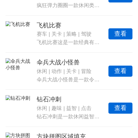
疯狂弹力圈圈一款休闲类游戏，该游戏中有各种不同的转圈圈的玩法，玩家可以通过顺利通关来感受乐趣。与此在游戏中还有丰富多样的关卡和任务，可以获得丰厚的奖励，并带来优秀的视觉效果。游戏中的关卡也会不断更新，保证玩家的游戏体验。
飞机比赛
查看
赛车
|
关卡
|
策略
|
驾驶
飞机比赛这是一款经典有趣的竞速类游戏。你将扮演飞机场管理员，面对满载乘客的航班任务。通过颜色匹配飞机与乘客，迎接挑战，用最快的速度完成任务。多种玩法给你带来不同的乐趣与挑战，收集金币获取更高积分。真实的背景音效营造真实驾驶体验。
伞兵大战小怪兽
查看
休闲
|
动作
|
关卡
|
冒险
伞兵大战小怪兽是一款令人着迷的休闲益智小游戏，玩家可以通过游戏中的关卡尽情探索。在游戏中，玩家扮演的角色将完成各种冒险，学习技能招式，解决对手，赢得游戏奖励。游戏操作灵活多样，玩家可以选择不同的攻击方式应对敌人。玩家还需注意敌人的反击，小心地获得胜利。
钻石冲刺
查看
休闲
|
趣味
|
益智
|
点击
钻石冲刺是一款休闲益智游戏，通过拼图组合不同形状的几何图形，考验玩家的观察能力和反应速度。玩家需要在最短的时间内完成拼图以获得胜利。点击大钻石的颜色与四颗钻石中的一个匹配即可获得积分，匹配的钻石越多分数越高，游戏采用了计时器模式，与时间赛跑，享受精美的视觉效果和动画。玩家还可以通过解锁成就和获得奖励来增加游戏趣味性。多种模式可供选择，在挑战中收集道具增加移动速度，坚持更久可以获取更多奖励。玩家还可以在线与其他玩家比拼速度。
方块拼图区域填充