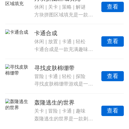
查看
休闲
|
关卡
|
策略
|
解谜
方块拼图区域填充是一款休闲益智游戏，为玩家提供丰富的积木和多样的图案。玩家需要使用自己的积木来覆盖敌对玩家的积木块，以争夺胜利。玩家可以用绿色方块填充的区域越多，获胜的机会就越高。游戏采用了点击网格填充方块的机制，玩家需要仔细计划自己的移动，以确保绿色方块覆盖更多区域。
卡通合成
查看
休闲
|
放置
|
卡通
|
轻松
卡通合成是一款充满趣味的休闲类游戏，非常轻松的解压玩法，玩家在游戏中可以建造各种房屋，你还可以将自己的房屋进行合成来获得更高等级的房屋，体验更多欢乐!喜欢的朋友们快来下载吧，体验轻松有趣的放置合成玩法，众多不同样式的房屋自由搭建，丰厚的金币奖励以及各种道具让你更轻松享受游戏。
寻找皮肤棉绷带
查看
冒险
|
卡通
|
轻松
|
探险
寻找皮肤棉绷带游戏是一款卡通风格的冒险游戏，玩家可以在游戏中自由探索和冒险。游戏设定在古色古香的乡村医院，玩家需要在不同的房间中寻找需要的医疗设施和道具，帮助病人进行治疗。游戏中还有各种场景，如入口层、普通科室、洗衣房、婴儿护理层、实验室等，每个场景都有不同的挑战和谜题。游戏以令人惊叹的视觉效果和大气的音景而闻名，适合所有年龄段的玩家。现在就加入这个迷人的任务，掌握观察和演绎的艺术吧。
轰隆逃生的世界
查看
关卡
|
冒险
|
卡通
|
趣味
轰隆逃生的世界是一款刺激的闯关游戏，为玩家提供多样的逃离任务和精彩的逃离模式。游戏中，玩家需要掌握每一关的规则，并合理运用，才能成功逃脱。每个关卡都有强大的boss，击败它们可以获取丰厚的奖励。游戏采用卡通主题，内容丰富，可自行选择角色形象，尽情体验关卡的乐趣。感受无比精彩的冒险，挑战各种谜题，锻炼思维能力。游戏包含多种难度的任务，自由尝试和解开谜题的乐趣。超刺激的冒险逃生内容，多样的玩法和自由度，为玩家带来不同的选择。