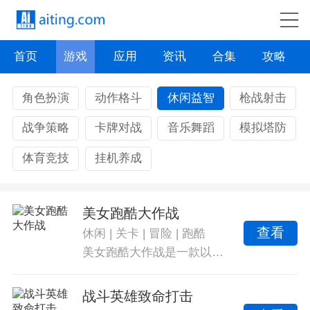
首页
游戏
应用
资讯
合集
攻略
角色扮演
动作格斗
休闲益智
枪战射击
战争策略
卡牌对战
音乐舞蹈
模拟塔防
体育竞技
挂机养成
美女跑酷大作战
查看
休闲
|
关卡
|
冒险
|
跑酷
美女跑酷大作战是一款以冒险闯关为主题的休闲益智类游戏，游戏中设置了大量丰富的关卡，每一个关卡的挑战都充满了无限的刺激感，操控游戏当中的美女角色，快速的跑酷前进，在跑酷的过程中巧妙地躲避前方的各种障碍。提升跑步速度，完成游戏中设置的跑酷任务，获得非常丰富的游戏奖励。
战斗英雄致命打击