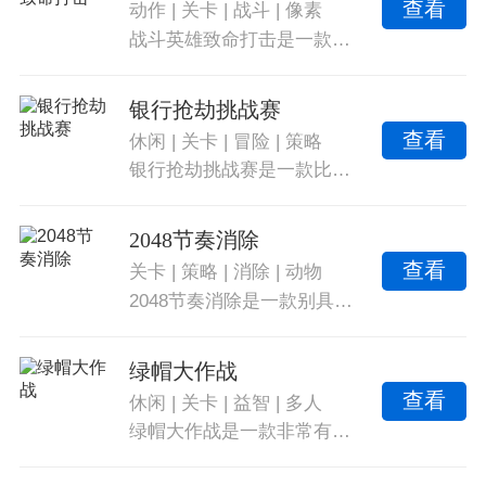
查看
动作
|
关卡
|
战斗
|
像素
战斗英雄致命打击是一款复古街机风格的经典手游，玩家在游戏中可以随意选择自己喜欢的战斗英雄，尝试不同类型的战斗模式，不断地将各种战斗技能完美的释放，在这个充满乐趣的游戏世界当中，感受快乐的战斗体验。
银行抢劫挑战赛
查看
休闲
|
关卡
|
冒险
|
策略
银行抢劫挑战赛是一款比较好玩的冒险类游戏，让你能够更好地操作游戏，并在各种模式之间灵活切换，为你提供更好的游戏体验。游戏拥有多种有趣的模式玩法，让你能够尽情享受游戏的乐趣，让你轻松放松心情，为你带来完美的游戏享受。
2048节奏消除
查看
关卡
|
策略
|
消除
|
动物
2048节奏消除是一款别具创意的消除闯关游戏。玩家需要根据音乐节奏合成相同数字的方块并消除它们，挑战更高的分数，将2048的数字合成玩法与节奏感十足的音乐元素结合，为玩家带来了爽快的游戏体验。
绿帽大作战
查看
休闲
|
关卡
|
益智
|
多人
绿帽大作战是一款非常有趣的休闲益智游戏，玩家使用获得的绿帽攻击对手的头部，给他们带来装扮上的惊喜。游戏主打谐趣搞怪攻击，让玩家成为丢人现眼的绿帽大侠。通关挑战关卡，积累成就感，直至赢得更多人的原谅。