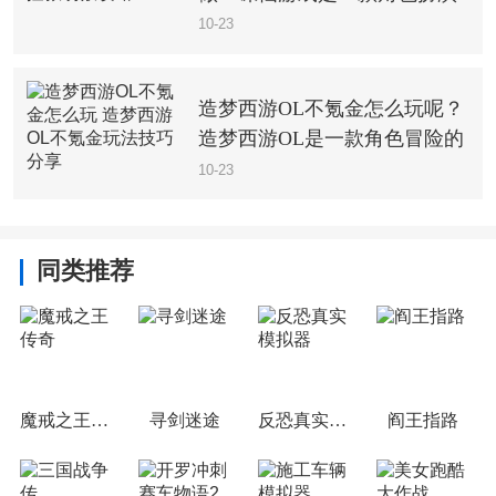
类游戏，游戏中有非常多的隐
10-23
藏任务，很多小伙伴们都在完
成隐藏的任务去获取奖励，那
造梦西游OL不氪金怎么玩呢？
么拯救萌猴这个隐藏任务大家
造梦西游OL是一款角色冒险的
都想要知道怎么过
格斗游戏，这款横版的闯关游
10-23
戏是一款可以充值玩耍的游
戏，很多玩家更进入不想要充
值，想要了解不充值的玩法，
同类推荐
接下来小编就带着
魔戒之王传奇
寻剑迷途
反恐真实模拟器
阎王指路