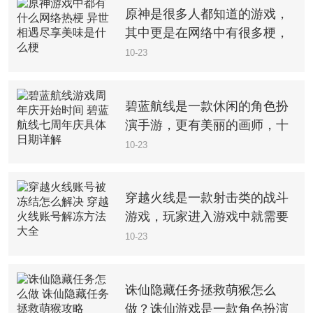
原神是很多人都知道的游戏，
其中更是在网络中有很多梗，
可以给我们带来一些乐趣，十
10-23
分有趣的游戏玩法，我们可以
轻松进行体验，但是你都知道
碧蓝航线是一款休闲的角色扮
哪些网络热梗，喜欢的就来看
演手游，更有美丽的画师，十
看吧。
分有趣的闯关玩法，玩家可以
10-23
看到很多软萌的小姐姐，十分
有趣的策略对战游戏，也能让
穿越火线是一款射击类的战斗
你感受到不一样的游戏玩法，
游戏，玩家进入游戏中就需要
那么你知道碧蓝
选择一个角色进行战斗，超级
10-23
多的战斗场景，游戏玩法是比
较自由的，玩家也能体验刺激
诛仙隐藏任务拯救萌猴怎么
的战斗玩法，全新的闯关冒险
做？诛仙游戏是一款角色扮演
玩法，随时都能