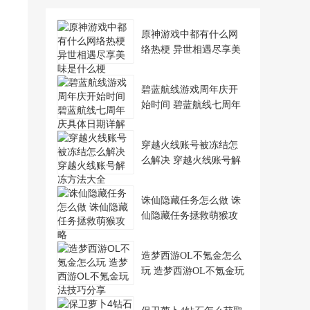
原神游戏中都有什么网
络热梗 异世相遇尽享美
味是什么梗
碧蓝航线游戏周年庆开
始时间 碧蓝航线七周年
庆具体日期详解
穿越火线账号被冻结怎
么解决 穿越火线账号解
冻方法大全
诛仙隐藏任务怎么做 诛
仙隐藏任务拯救萌猴攻
略
造梦西游OL不氪金怎么
玩 造梦西游OL不氪金玩
法技巧分享