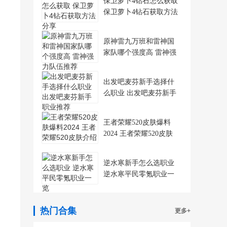
保卫萝卜4钻石怎么获取
保卫萝卜4钻石获取方法
分享
原神雷九万班和雷神国
家队哪个强度高 雷神强
力队伍推荐
出发吧麦芬新手选择什
么职业 出发吧麦芬新手
职业推荐
王者荣耀520皮肤爆料
2024 王者荣耀520皮肤
介绍
逆水寒新手怎么选职业
逆水寒平民零氪职业一
览
热门合集
更多+