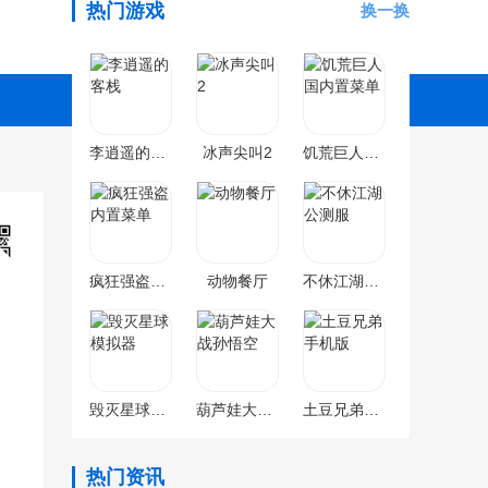
热门游戏
换一换
李逍遥的客栈
冰声尖叫2
饥荒巨人国内置菜单
疯狂强盗内置菜单
动物餐厅
不休江湖公测服
毁灭星球模拟器
葫芦娃大战孙悟空
土豆兄弟手机版
热门资讯