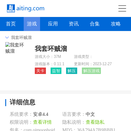
首页
游戏
应用
资讯
合集
攻略
我套环贼溜
我套环贼溜
角色扮演
动作格斗
枪战射击
战争策略
游戏大小：
37M
游戏类型：
卡牌对战
音乐舞蹈
模拟塔防
体育竞技
游戏版本：
0.11.1
更新时间：
2023-12-27
关卡
益智
解压
解压游戏
挂机养成
点击下载
详细信息
系统要求：
安卓4.4
语言要求：
中文
权限说明：
查看详情
隐私说明：
查看隐私
包名：com.oimoophoid.drophoops.pt
MD5：36A794A7B9BBB1AED9F1C141763AD741