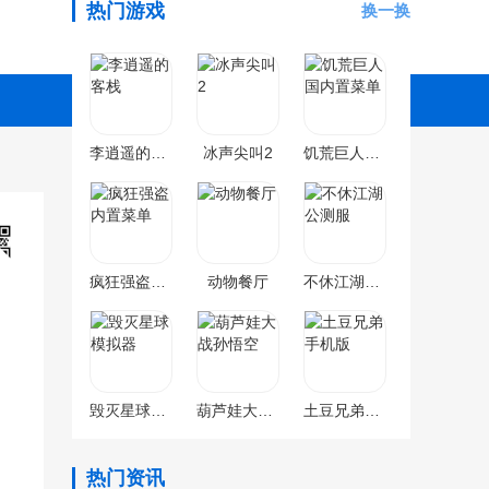
热门游戏
换一换
李逍遥的客栈
冰声尖叫2
饥荒巨人国内置菜单
疯狂强盗内置菜单
动物餐厅
不休江湖公测服
毁灭星球模拟器
葫芦娃大战孙悟空
土豆兄弟手机版
热门资讯