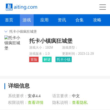
首页
游戏
应用
资讯
合集
攻略
托卡小镇疯狂城堡
托卡小镇疯狂城堡
角色扮演
动作格斗
枪战射击
战争策略
游戏大小：
192M
游戏类型：
卡牌对战
音乐舞蹈
模拟塔防
体育竞技
游戏版本：
1.0
更新时间：
2023-11-29
冒险
解谜
托卡小镇
挂机养成
点击下载
详细信息
系统要求：
安卓4.4
语言要求：
中文
权限说明：
查看详情
隐私说明：
查看隐私