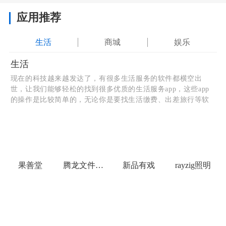
应用推荐
生活
商城
娱乐
生活
现在的科技越来越发达了，有很多生活服务的软件都横空出
世，让我们能够轻松的找到很多优质的生活服务app，这些app
的操作是比较简单的，无论你是要找生活缴费、出差旅行等软
件，都可以在合集中寻找的到，整体的操作非常的容易，不会
让你有任何的问题，如果你喜欢，就不要犹豫，来和小编一起
使用。
果善堂
腾龙文件管家
新品有戏
rayzig照明