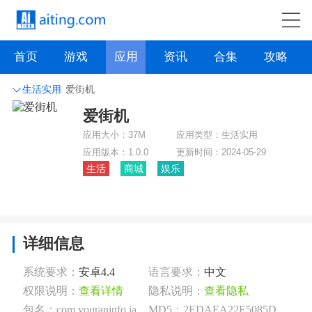
首页
游戏
应用
资讯
合集
攻略
生活实用
爱街机
爱街机
社交聊天
系统工具
主题壁纸
旅游出行
应用大小：
37M
应用类型：
生活实用
影音播放
生活实用
办公学习
资讯阅读
应用版本：
1.0.0
更新时间：
2024-05-29
生活
商城
娱乐
拍摄美化
时尚购物
其它软件
购物金融
点击下载
详细信息
系统要求：
安卓4.4
语言要求：
中文
权限说明：
查看详情
隐私说明：
查看隐私
包名：com.youraninfo.iarcade
MD5：2EDAEA22E5085DDDC738BC87383AC181