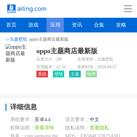
首页
游戏
应用
资讯
合集
攻略
主题壁纸
oppo主题商店最新版
oppo主题商店最新版
社交聊天
系统工具
主题壁纸
旅游出行
应用大小：
2M
应用类型：
主题壁纸
影音播放
生活实用
办公学习
资讯阅读
应用版本：
v1.51
更新时间：
2024-04-17
系统
壁纸
主题
铃声
拍摄美化
时尚购物
其它软件
购物金融
点击下载
详细信息
系统要求：
安卓4.4
语言要求：
中文
权限说明：
查看详情
隐私说明：
查看隐私
包名：com.samsung.themestore
MD5：EB584E37B75A9D783A9575A833DDD935