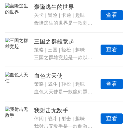
轰隆逃生的世界
查看
关卡
|
冒险
|
卡通
|
趣味
轰隆逃生的世界是一款刺激的闯关游戏，为玩家提供多样的逃离任务和精彩的逃离模式。游戏中，玩家需要掌握每一关的规则，并合理运用，才能成功逃脱。每个关卡都有强大的boss，击败它们可以获取丰厚的奖励。游戏采用卡通主题，内容丰富，可自行选择角色形象，尽情体验关卡的乐趣。感受无比精彩的冒险，挑战各种谜题，锻炼思维能力。游戏包含多种难度的任务，自由尝试和解开谜题的乐趣。超刺激的冒险逃生内容，多样的玩法和自由度，为玩家带来不同的选择。
三国之群雄竞起
查看
策略
|
三国
|
轻松
|
趣味
三国之群雄竞起是一款以三国为题材打造的策略对战游戏，丰富有趣的游戏玩法，为玩家带来身临其境般的游戏体验，率领你的军队在充满硝烟的热血战场上四处征战，击败强大的敌人，游戏非常有趣味，是一款不可多得的良心作品。超多竞技玩法，军师为你出谋划策，利用强大的军团来打败敌人。非常简单易上手的操作，体验三国时代的热血激情，在广阔的地图场景中进行探索，发现更多乐趣
血色大天使
查看
策略
|
战斗
|
轻松
|
趣味
血色大天使是一款魔幻题材的竞技游戏，玩家可以选择不同职业进行挑战。游戏拥有丰富的剧情故事和自由的战斗玩法，玩家可以在开放的世界中探索和战斗，同时收集强大的神器装备，提升游戏体验。荣耀大天使裁决提供多种战斗玩法和特色内容，还有趣味奖励可领取，提高玩家实力。全新的开放世界允许玩家探索不同地区，并挑战各种不同的boss。
我射击无敌手
查看
休闲
|
战斗
|
射击
|
趣味
我射击无敌手是一款刺激有趣的休闲射击手游。在游戏中，玩家将体验到各种精彩的射击玩法，并使用各种道具来赢得比赛胜利和解锁更多有趣的内容。游戏中还有多种高级工具，比如直升机、越野车和建筑基地等等，让玩家可以尽情地享受更深入的射击体验。玩家需要保护好自己，否则会被巨人击败，任务失败，城市陷入危险。