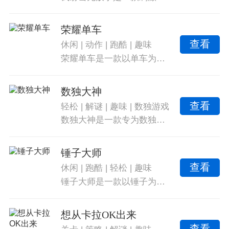
荣耀单车
查看
休闲
|
动作
|
跑酷
|
趣味
荣耀单车是一款以单车为主题的休闲跑酷游戏。在游戏中，玩家需要在各种特色道路上骑行，进行各种惊险刺激的动作表演，同时面对挑战和惊喜。游戏采用真实的物理驱动效果，让玩家感受到真实的骑行乐趣。路途中充满了各种危险和意外，如爆炸、地雷和大炮，玩家需要灵活躲避，小心翼翼，否则离死亡只有一步之遥。游戏音效鬼畜，场面高能，带给玩家无比的欢乐和刺激。玩家还可以使用特殊道具和破坏环境来增加乐趣。快来下载荣耀单车汉化版，展示你的实力，享受欢乐，为了荣耀而战吧。
数独大神
查看
轻松
|
解谜
|
趣味
|
数独游戏
数独大神是一款专为数独爱好者们打造的趣味游戏。在游戏中，你可以轻松地掌握数独的玩法，并挑战各种难度的题目，成为数独游戏的大神。游戏内含有丰富的4399道题目，涵盖了各种难度级别的挑战，玩家可以根据自己的实力选择不同的难度，逐步提升解谜技能。数独不仅承袭了经典的玩法，还注入了创新的逻辑推理元素，玩家需要运用数学公式与定理，通过观察与分析填写数字，挖掘思维的深度。在填写数字时，可以有序地从1开始依次填写其他数字，不仅提高了解谜的速度和准确率，也为游戏增添了趣味。数独大神还提供多种数独玩法，如经典数独、对角线数独、超级数独等，每种玩法都有特殊的规则与挑战，保证你在解谜过程中永远不会感到乏味。玩数独游戏可以锻炼思维能力，需要运用观察、分析和推理等能力来解决问题，以培养卓越的思维技巧。游戏还提供提示与自动填充功能，帮助你更轻松地解决困难题目。解决数独问题需要专注和沉着应对，逐步推导，这个过程将有助于培养玩家的耐心与毅力，以及坚定的意志品质。快来本站下载数独大神，开始你的数独游戏之旅吧。
锤子大师
查看
休闲
|
跑酷
|
轻松
|
趣味
锤子大师是一款以锤子为主角的跑酷游戏，需要通过左右滑动屏幕躲避障碍物。击碎物品获得增益效果和游戏币。提供了良好的心态和排行榜系统，玩家可以挑战更高的分数。玩家可以在游戏中学习更多技巧，轻松应对麻烦。
想从卡拉OK出来
查看