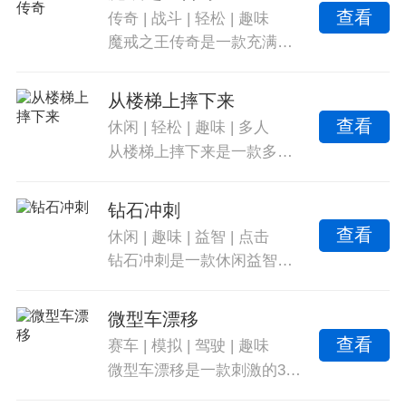
查看
传奇
|
战斗
|
轻松
|
趣味
魔戒之王传奇是一款充满热血激情的传奇手游，游戏中有着大量的战斗资源，还有多种多样的英雄角色供玩家挑选，特别火爆的战斗场景画面自由的探索在不同的地图场景中，勇敢的和强大的boss进行激烈的对战，借助游戏当中的强力装备提升实力。
从楼梯上摔下来
查看
休闲
|
轻松
|
趣味
|
多人
从楼梯上摔下来是一款多人乱斗竞技游戏，你将操控一个橡皮人参与下楼梯比赛。想要速度快，可以尝试直接从交叉位置跳下，但要小心别跳进水里。这款游戏有趣的橡皮人形象和新颖的姿势令人印象深刻，你需要努力掌握技巧，迅速到达终点。游戏免费畅玩，无需花费一分钱，简单的一键控制让你轻松享受休闲时光。精致的3D图形和趣味背景音乐提供更优秀的游戏体验。只需要一根手指就能控制角色，适合所有年龄段的玩家。与其他玩家一起竞赛，比比看谁能先到达终点。游戏中还有捷径供你寻找，但小心保持平衡，避免跌倒影响速度。轻松滑动屏幕，让橡皮人从螺旋楼梯上滚下，争取尽快到达终点。使用各种道具助推器，完成惊险的比赛，击败对手赢得荣誉。
钻石冲刺
查看
休闲
|
趣味
|
益智
|
点击
钻石冲刺是一款休闲益智游戏，通过拼图组合不同形状的几何图形，考验玩家的观察能力和反应速度。玩家需要在最短的时间内完成拼图以获得胜利。点击大钻石的颜色与四颗钻石中的一个匹配即可获得积分，匹配的钻石越多分数越高，游戏采用了计时器模式，与时间赛跑，享受精美的视觉效果和动画。玩家还可以通过解锁成就和获得奖励来增加游戏趣味性。多种模式可供选择，在挑战中收集道具增加移动速度，坚持更久可以获取更多奖励。玩家还可以在线与其他玩家比拼速度。
微型车漂移
查看
赛车
|
模拟
|
驾驶
|
趣味
微型车漂移是一款刺激的3D赛车漂移竞技游戏。支持好友进行联机PK，双人自由选择地图，比拼驾驶技术。真实的漂流赛车模拟器游戏，让玩家根据自己的车型选择挑战任务。丰富的游戏任务主线和自由DIY赛车，带来一触即发的趣味对决。