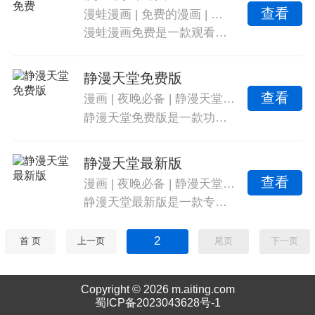
查看
漫蛙漫画
|
免费的漫画
|
蛙漫漫画
漫蛙漫画免费是一款观看漫画类型的软件，用户如果平常比较喜欢看漫画，但是又找不到自己喜欢的漫画的话，可以在这款软件当中进行尝试，通过软件快速的进行搜索，非常多有趣的漫画内容，就会展现给用户，让用户免费进行观看。
静漫天堂免费版
查看
漫画
|
夜晚必备
|
静漫天堂
|
免费的漫画
静漫天堂免费版是一款功能非常优质的漫画管理的软件，在平台上包含了工作流行的热门漫画，而且在观看的时候也可以让每个观看的人员留下特别深刻的印象，每周的每一天都会持续的更新新作品，而且在查看的时候也可以直接把自己比较满意的作品分享出去，或者是添加到个人的收藏页面。
静漫天堂最新版
查看
漫画
|
夜晚必备
|
静漫天堂
|
免费的漫画
静漫天堂最新版是一款专门为喜欢二次元漫画用户而准备的阅读软件，用户可以在里面不停的阅读漫画资源，随时随地打开手机就能够阅读到非常精彩的内容，如果用户每天阅读的话都能够获得一些书币奖励，这些书币不仅可以兑换一些积分，同时也能够兑换一些新的作品来进行查看。
2
首 页
上一页
尾页
下一页
Copyright © 2026 m.aiting.com
蜀ICP备2023043628号-1