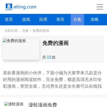
首页
游戏
应用
资讯
合集
攻略
当前位置：
合集
>
免费的漫画
免费的漫画
共
15
款
喜欢看漫画的小伙伴，下面小编为大家带来几款是分
好用的漫画阅读软件，完全免费，都是高清无水印全
彩漫画，类型全面，无论男生还是女生都可以在线找
到自己喜欢的漫画，并且实时更新，排行榜数据不断
的更换，让大家可以在线免费阅读到更多自己喜欢的
漫蛙漫画免费
漫画！