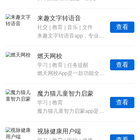
来趣文字转语音
查看
社交
|
教育
|
音乐
|
文件
来趣文字转语音app，专业配音功能，丰富的主播语音，转换速度快。海量配音模板，支持45种配音人员，一键导出分享。支持输入文字转换语音，稳定性好，错误率低。免费提供背景音乐，MP3文件一键导出播放。采用AI技术，精准配音，适用于自媒体和教育行业。高效便捷。
燃天网校
查看
学习
|
教育
|
任务提醒
燃天网校App是一款功能全面、教学服务优质的手机学习软件，提供个性化的学习课程和科目选择，辅导老师细致批改作业并订正错题，确保课后练习效果，双师直播教学模式和专业教研团队保证了教学质量，同时提供多种提醒方式、家长学生到课、学生课堂表现管理等功能，课程回放观看无限次数，节省时间和交通成本，师资力量和课程服务都很优秀，拥有多种功能如订阅课程、免费问答区、学生社团等。燃天网校App凭借其出色的学习服务和优秀的师资力量，是一款令人满意的学习软件。
魔力猫儿童智力启蒙
查看
学习
|
教育
魔力猫儿童智力启蒙app是一款多功能的在线启蒙教学软件，提供丰富的学习资源和轻松学习体验，支持视频学习和模拟训练，是高效的教学工具，资源丰富且安全可靠，提供快捷有趣的学习模式和多种教学课程，是一站式学习平台。
视脉健康用户端
查看