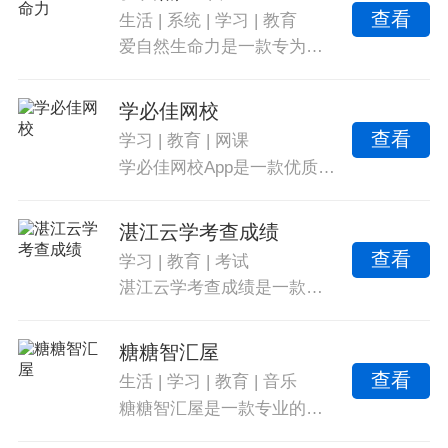
查看
生活
|
系统
|
学习
|
教育
帮助。
爱自然生命力是一款专为安卓手机用户打造的家庭教育软件。它集合了丰富的教育资源，帮助用户提升家庭教育水平，促进孩子健康成长。提供了专业的家庭教育课程，并具备多项实用功能，是家庭教育的得力助手。专业的家庭教育课程，实时互动与名师直播，以及便捷的课程查询与报名。
学必佳网校
查看
学习
|
教育
|
网课
学必佳网校App是一款优质的手机网课学习软件。用户能够通过学必佳网校App获得最好的学习教育体验，并提升学习成绩。每一期线上课程都提供不同的知识内容，涵盖全部学科。通过视频授课和直播授课方式，学生可以随时在线学习，并且具有无限回放、辅导答疑和家长旁听等功能。
湛江云学考查成绩
查看
学习
|
教育
|
考试
湛江云学考查成绩是一款专业的教育学习软件，为用户提供便捷的在线备考和模拟考试服务，同时拥有全方位的考试服务项目和海量的考试资源。用户可以快速参加更多的考试，提升自己的能力，所有用户都经过实名认证，确保身份真实。
糖糖智汇屋
查看
生活
|
学习
|
教育
|
音乐
糖糖智汇屋是一款专业的学习软件。通过有趣的沙盘测试和丰富的情境吸引孩子的注意力，帮助孩子在寓教于乐中养成良好行为习惯。家长可以随时关注孩子的心智成长，辅助教育，满足孩子的成长需求。