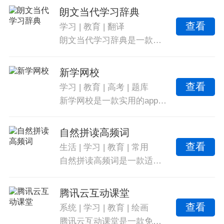
朗文当代学习辞典
查看
学习
|
教育
|
翻译
朗文当代学习辞典是一款专为学习者提供便利的学习教育类软件。无论是在看海外剧情时遇到不理解的单词和短句，还是需要查询语法解析或翻译德语文献，用户都可以轻松通过输入相关内容并点击查询来获取准确的互译结果。
新学网校
查看
学习
|
教育
|
高考
|
题库
新学网校是一款实用的app，含有丰富的视频课程和海量知识题库，提供备考资讯实时更新，帮助用户制定优质学习方案，实现高效学习和安心备考。提供特别不错的线上教育帮助，每期视频课程内容丰富，教师录课更简单。
自然拼读高频词
查看
生活
|
学习
|
教育
|
常用
自然拼读高频词是一款适合小朋友学习英语的启蒙教育软件，其中包含了丰富的内容，可以提高日常生活中的英语沟通能力。除了趣味的教学课程外，还有在线扩大词汇量的功能，每天都能通过闯关复习巩固知识。海量词汇、长期更新、闯关答题和巩固练习等，还有发音练习、意见反馈、学习历史和有趣的教程。
腾讯云互动课堂
查看
系统
|
学习
|
教育
|
绘画
腾讯云互动课堂是一款免费的在线学习软件，提供海量的学习资源和在线课程，用户可以通过视频通话咨询名师，操作简单方便。该软件还具备实时音视频、互动白板、聊天室等功能，能够满足多种教育场景的需求。用户可以在课堂中进行笔记、在线考试、进度管理等，帮助学员快速提升学习效果。该软件还支持本地和在线播放、题库系统等特色功能，为用户提供全方位的学习服务。