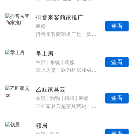
抖音来客商家推广
查看
装修
抖音来客商家推广是一款帮助商户入驻抖音平台并进行店铺运营管理的推广app。它通过门店的入驻管理和信息提供营销推广服务，让商家根据抖音的流量更好地管理店铺，从而提高店铺收益。这款软件提供了门店管理、营销推广、数据分析和交易提现等。
掌上房
查看
生活
|
系统
|
装修
掌上房是一款为租房和买房用户设计的服务软件，提供全面的房屋资源和便捷的搜索功能，安全可靠。页面简洁明了，房源信息详尽且图片高清，用户可在线查看和购买。特色功能包括精确计算房贷和税费以及月供，满足不同用户需求。使用该软件可为生活带来巨大便利，用户还可轻松发布房源、咨询客服解决问题。
乙匠家具云
查看
系统
|
购物
|
招聘
|
装修
乙匠家具云是家具营销一站式服务系统，提供时尚高端家具产品更新、家具供需、推广、贸易、品牌、展览、招聘、人才、知识等全方位服务，让用户轻松购买，满足商家需求。软件实现一键拍照上传销售、方便搜索优选商品，主要提供家具销售和异地配送服务，以及各电商特惠商品销售。
领居
查看