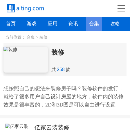
首页
游戏
应用
资讯
合集
攻略
当前位置：
合集
>
装修
装修
共
258
款
想按照自己的想法来装修房子吗？装修软件的发行，
就给了很多用户自己设计房屋的地方，软件内的装修
效果是很丰富的，2D和3D图是可以自由进行设置
的，而且软件内还有着很多专业的师傅，当你自己完
成设计之后，还可以发给这些师傅们来看一下，他们
亿家云装装修
会针对你的设计稿，提出一些专业性的指导，全程零