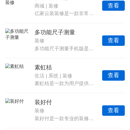
查看
商城
|
装修
收费，喜欢的不要错过。
亿家云装装修是一款非常实用的平台。家庭的装修对每一个家来说都非常重要，平台为用户提供了多种不同的装修方案与时装案例，让用户可以随时在这里做参考。软件拥有非常专业的设计师，能够在线为用户提供专业的设计服务。每天会为用户推出各种不同的装修风格和方案，用户可以随时查看这些精美的图片。平台还为用户提供了非常丰富的商品，用户可以随时在商城里购买所需的商品。
多功能尺子测量
查看
装修
多功能尺子测量手机版是一款实用的测量工具app。该应用集合了丰富的测量功能，提供角度、距离、尺子、量角器等多种功能，方便用户选择使用。内置指南针，方便用户确定方向，适用于户外导航或者需要辨别方向的场景。
素虹桔
查看
生活
|
系统
|
装修
素虹桔是一款为用户提供全面的家居设计与装修服务软件，打造舒适、美观、实用的居住空间，满足不同人群的需求。我们拥有经验丰富的设计师和专业的施工队伍，为您提供个性化的设计方案和高质量的施工服务。无论是新房装修还是旧房翻新，素虹桔都能为您提供全方位的服务，让您的家居焕然一新。
装好付
查看
装修
装好付是一款专业的装修服务应用软件，为用户提供各种装修知识和预约专业装修师傅的服务，所有装修价格公开透明，用户可以实时查看，智能匹配用户位置和装修项目，实时智能报价，绑定账户平台，交易信息一目了然，实时在线查看各种装修任务并接取任务。