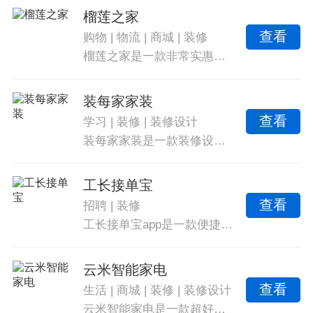
榴莲之家
查看
购物
|
物流
|
商城
|
装修
榴莲之家是一款非常实惠的高质量家居商城服务软件。提供丰富的家居商品，保证品质，并支持全屋定制，满足您的个性需求。通过一键式购买功能，您可以省去中间环节，享受最低价格的优惠。还提供发布浏览家居产品、案例、设计和优惠活动等内容，并提供订单物流信息跟踪和在线咨询服务，让您全程无忧。
装每家家装
查看
学习
|
装修
|
装修设计
装每家家装是一款装修设计软件，用户可以根据自己喜好设计家居，体验专业设计师的乐趣。多样设计风格材料、大品牌家具选择、各国风格设计、真实楼盘和实地测量空间尺寸等。还能学到设计知识，自由拆除再装修，免费使用大品牌家具，提供装修预算报价。
工长接单宝
查看
招聘
|
装修
工长接单宝app是一款便捷的装修订单手机软件，提供全面的订单信息和多种接单方式，实时满足用户需求。获取优质装修线索、附近师傅极速接单和直观的订单信息展示。通过平台找到专业活，随时选择上门预约报价和开启多种工种选择。
云米智能家电
查看
生活
|
商城
|
装修
|
装修设计
云米智能家电是一款超好用的一站式全屋智能软件，通过精准的设备控制、智能场景设置和设备分享等，让你的家变得更加智能。提供商城活动和发现版块，包括新人活动、限时秒杀、好物拼团等，方便用户购买家电和获取智能装修攻略。