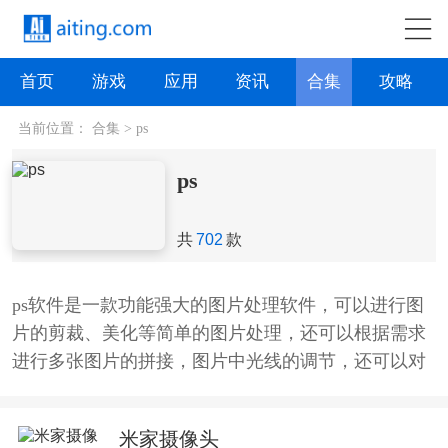
首页
游戏
应用
资讯
合集
攻略
当前位置：
合集
>
ps
ps
共
702
款
ps软件是一款功能强大的图片处理软件，可以进行图
片的剪裁、美化等简单的图片处理，还可以根据需求
进行多张图片的拼接，图片中光线的调节，还可以对
主体进行抠图拼接等，是用户手机中必不可少的软
件，小编今天就给大家来盘点一下有哪些好用的ps软
米家摄像头
件，大家快来下载体验吧。