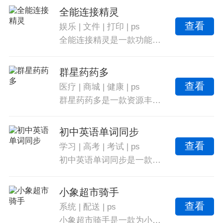
全能连接精灵
查看
娱乐
|
文件
|
打印
|
ps
全能连接精灵是一款功能丰富的软件，可以帮助用户免费连接附近的无线网络，并确保网络的安全性。它还能测量网络速度并推荐更好的网络，让用户享受快速的上网体验。全能连接精灵还可以帮助用户管理和控制智能设备，支持多屏交互、手机打印、远程控制等多种功能，为用户提供便利和舒适。
群星药药多
查看
医疗
|
商城
|
健康
|
ps
群星药药多是一款资源丰富的医药商城软件，提供丰富多样的医药产品在线一键下单，包括医药产品、保健品和医疗器械等，所有药品都是正规渠道的货源，价格统一且推出各种优惠活动。软件具有强大的搜索功能和清晰的分类，满足个性化的购药需求，并提供优质服务，轻松在线选购药品。购药无限制，药师在线为你推荐适合的药品，方便快捷。
初中英语单词同步
查看
学习
|
高考
|
考试
|
ps
初中英语单词同步是一款集合了交流、讨论和学习的软件，供初中生们轻松备战高考。它每天推送更多的词汇，并在智能测试中了解学习情况。用户可以随时查看学习进度，添加更多内容以帮助记忆。同时提供多种实用的记单词方法，显示释义，记忆技巧和复习功能，配合权威的教材和纯正发音。它将书本结合学习，提供对照复习和随时随地记单词的功能，以确保初中同学的练习能力。
小象超市骑手
查看
系统
|
配送
|
ps
小象超市骑手是一款为小象超市专门打造的接单软件，可轻松进行抢单，并根据派送时间规划最合理的配送路线，每天各种任务等你来完成，且有额外奖励。实时更新定位精准，是成为骑手的首选。提供商业保险、可靠的平台、订单提醒和薪资结算，实时导航、工作统计和评价，以及稳定可靠的系统。