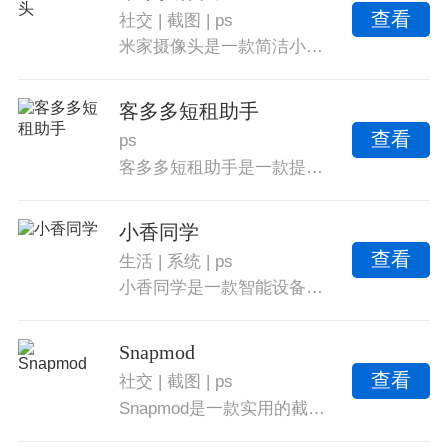
查看
社交
|
截图
|
ps
米家摄像头是一款简洁小巧但功能丰富的智能摄像头软件，支持语音通话、双向语音、共享画面等。用户只需连接小米摄像头，即可随时随地使用并享受回放、保存视频、截图分享给家人的便捷体验。
客多多短租助手
查看
ps
客多多短租助手是一款提供更多短租服务的软件，用户可以管理自己的房源并随时发布信息，吸引客户联系。预定房间、免费发布信息和无限数量发布房源。满足需求、充分利用空余房源以及提升曝光度和收入。
小香同学
查看
生活
|
系统
|
ps
小香同学是一款智能设备控制软件，用户可轻松连接车上设备进行远程控制，调整设备时长和开关，并具备定时关闭功能，为用户提供便捷服务。支持匹配、控制所有设备，一键控制车内香氛系统，定时开关和设备调节等操作，给用户带来方便。
Snapmod
查看
社交
|
截图
|
ps
Snapmod是一款实用的截图软件，能将截图添加到设备外壳中，使整张截图更加漂亮和高级。软件支持国内外多款主流手机品牌，机型丰富，同时还可以根据自己喜好调整背景色调和模糊程度。软件界面设计简洁现代，性能优秀流畅，还可以自动化添加壳和删除未添加壳的截图。Snapmod的高级渲染功能可以开启自动取色、自动模糊等特性，生成更美观的图片。