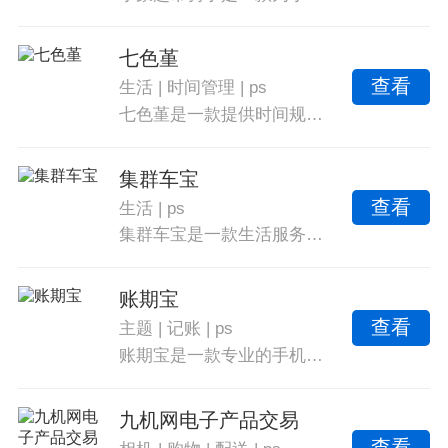
七色堇
查看
生活
|
时间管理
|
ps
七色堇是一款提供时间规划管理等服务的软件，用户可以设定手机使用和睡眠时间，并在接近提醒时间时弹出提醒，起到督促作用。用户可以通过打卡签到养成良好习惯，合理规划时间提升工作和生活效率。软件锁定手机直到到达设定时间，提高专注力。
集群车宝
查看
生活
|
ps
集群车宝是一款生活服务类平台，为车主提供优质保养与记录车辆数据的智能化服务，提醒保养、了解保养知识。多样配件供选择，详细价格介绍，提供车辆年卡等。提供丰富的二手车资源，查询违章情况及处理，提供安全保障和在线咨询。界面清新，项目齐全，价格透明，支持快捷支付，不仅提供洗车服务还能缴纳保险。
账期宝
查看
主题
|
记账
|
ps
账期宝是一款专业的手机记账软件，提供多种功能和服务，方便用户在线记录账单信息，适用于各种情况下的账单记录。多种记账模式、智能消费识别、生成财务图表等，同时支持多设备同步和一键导出账单信息。根据个人需求选择文字、语音或图片等记账模式。
九机网电子产品交易
查看