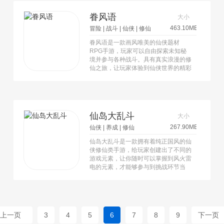
仙题材的玩家不容错过。
眷风语
大小
463.10MB
冒险
|
战斗
|
仙侠
|
修仙
眷风语是一款画风唯美的仙侠题材
RPG手游，玩家可以自由探索未知秘
境并参与各种战斗。具有真实浪漫的修
仙之旅，让玩家体验到仙侠世界的精彩
与乐趣。玩家可以加入不同的门派学习
技能，与各种高手对战展示自己的操作
能力。通过高难度副本快速提升实力，
每天领取丰厚奖励。
仙岛大乱斗
大小
267.90MB
仙侠
|
养成
|
修仙
仙岛大乱斗是一款拥有着纯正国风的仙
侠修仙类手游，给玩家创建出了不同的
游戏元素，让你随时可以掌握到风火雷
电的元素，才能够参与到挑战环节当
中，在游戏里面修炼各种各样的武林秘
籍。
上一页
3
4
5
6
7
8
9
下一页