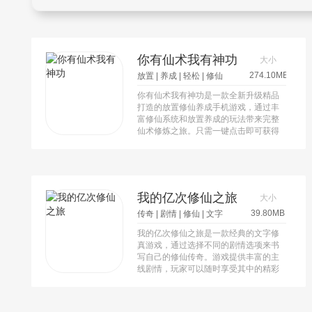
你有仙术我有神功
大小
274.10MB
放置
|
养成
|
轻松
|
修仙
你有仙术我有神功是一款全新升级精品
打造的放置修仙养成手机游戏，通过丰
富修仙系统和放置养成的玩法带来完整
仙术修炼之旅。只需一键点击即可获得
丰厚奖励，释放压力，享受游戏的乐
趣。与其他玩家合作修仙结交仙友，探
索仙境地点，提升修仙境界，完成任
务，获得丰富资源和奖励。
我的亿次修仙之旅
大小
39.80MB
传奇
|
剧情
|
修仙
|
文字
我的亿次修仙之旅是一款经典的文字修
真游戏，通过选择不同的剧情选项来书
写自己的修仙传奇。游戏提供丰富的主
线剧情，玩家可以随时享受其中的精彩
故事。游戏画面简洁清新，以文字剧情
为主，可以体验生老病死、修炼提升实
力、穿越不同历史时期等多种玩法。