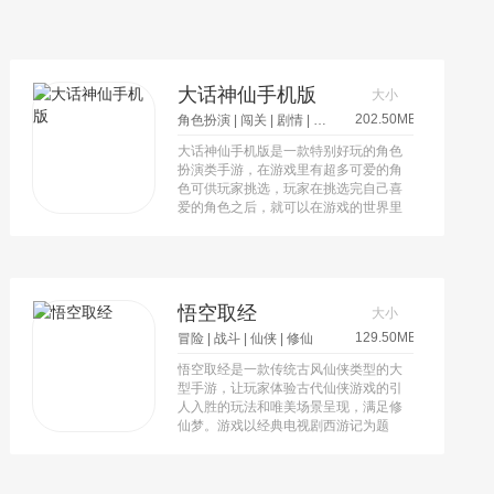
大话神仙手机版
大小
202.50MB
角色扮演
|
闯关
|
剧情
|
修仙
大话神仙手机版是一款特别好玩的角色
扮演类手游，在游戏里有超多可爱的角
色可供玩家挑选，玩家在挑选完自己喜
爱的角色之后，就可以在游戏的世界里
开启一场专属于自己的修仙之旅，提升
自己角色的等级。
悟空取经
大小
129.50MB
冒险
|
战斗
|
仙侠
|
修仙
悟空取经是一款传统古风仙侠类型的大
型手游，让玩家体验古代仙侠游戏的引
人入胜的玩法和唯美场景呈现，满足修
仙梦。游戏以经典电视剧西游记为题
材，采用全新的3D引擎技术制作，还
原了经典的故事情节和角色人物。玩家
可选择男女主角进行一场搞笑又刺激的