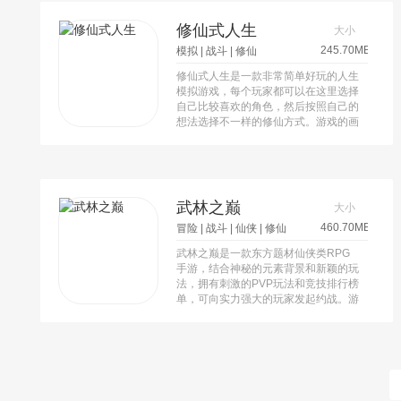
修仙式人生
大小
245.70MB
模拟
|
战斗
|
修仙
修仙式人生是一款非常简单好玩的人生
模拟游戏，每个玩家都可以在这里选择
自己比较喜欢的角色，然后按照自己的
想法选择不一样的修仙方式。游戏的画
面都是非常完美的，玩家可以在这里释
放自己的压力，可以欣赏到更多美丽的
风景。可以寻找到各种各样的资源，也
可以学习更多新的技能以及相关的魔
法。需要的提高自己的战斗技能，可以
武林之巅
大小
探索更多未知的区域。
460.70MB
冒险
|
战斗
|
仙侠
|
修仙
武林之巅是一款东方题材仙侠类RPG
手游，结合神秘的元素背景和新颖的玩
法，拥有刺激的PVP玩法和竞技排行榜
单，可向实力强大的玩家发起约战。游
戏拥有丰富的职业选择，战斗系统流
畅，技能连招华丽，同时有社交系统和
宠物系统。游戏操作简单容易上手，但
要精通需要深入学习。游戏具有炫酷的
修仙体验，全新的婚姻系统和决战仙神
之巅的荣耀。武林之巅手游是一款非常