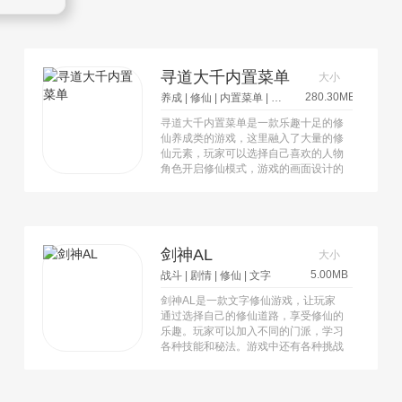
寻道大千内置菜单
大小
280.30MB
养成
|
修仙
|
内置菜单
|
寻道大千
寻道大千内置菜单是一款乐趣十足的修
仙养成类的游戏，这里融入了大量的修
仙元素，玩家可以选择自己喜欢的人物
角色开启修仙模式，游戏的画面设计的
十分的精彩，把人物形象刻画得惟妙惟
肖，还有更多精彩的任务等待玩家来领
取。
剑神AL
大小
5.00MB
战斗
|
剧情
|
修仙
|
文字
剑神AL是一款文字修仙游戏，让玩家
通过选择自己的修仙道路，享受修仙的
乐趣。玩家可以加入不同的门派，学习
各种技能和秘法。游戏中还有各种挑战
和副本玩法，让玩家不断提升实力。游
戏中的世界广阔多样，玩家可以自由探
索，寻找力量并成为最强剑神。喜欢修