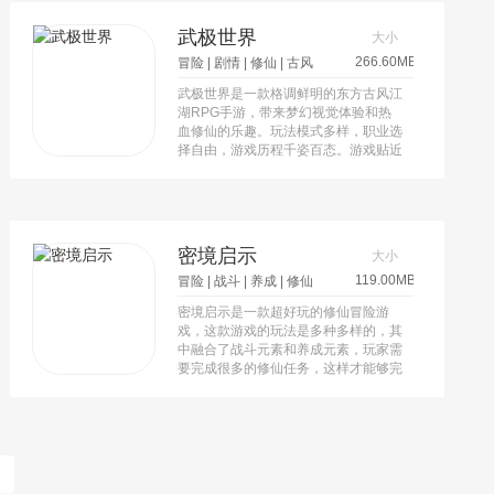
西游冒险之旅。具有炫酷坐骑、蟠桃盛
会、讨伐凶兽、神庙祈福和炼宝炉等丰
武极世界
大小
富的元素，同时还有属性战斗能力转换
266.60MB
和兑换最强高手的跨服玩法。
冒险
|
剧情
|
修仙
|
古风
武极世界是一款格调鲜明的东方古风江
湖RPG手游，带来梦幻视觉体验和热
血修仙的乐趣。玩法模式多样，职业选
择自由，游戏历程千姿百态。游戏贴近
原作小说世界观设定，提供宏观布局大
气磅礴的修仙江湖。阵营之间开放，一
人制霸江湖也有可能发生。
密境启示
大小
119.00MB
冒险
|
战斗
|
养成
|
修仙
密境启示是一款超好玩的修仙冒险游
戏，这款游戏的玩法是多种多样的，其
中融合了战斗元素和养成元素，玩家需
要完成很多的修仙任务，这样才能够完
成当前的修仙目标，还可以在游戏中定
制自己的修仙计划，随时可以完成一些
高难度的任务挑战，需要在这个硕大的
游戏世界中完成探索任务。