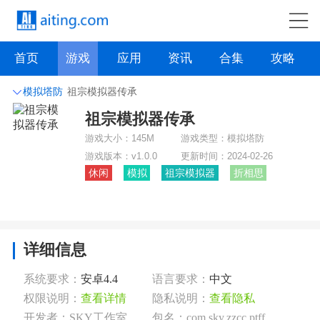
首页
游戏
应用
资讯
合集
攻略
模拟塔防
祖宗模拟器传承
祖宗模拟器传承
角色扮演
动作格斗
枪战射击
战争策略
游戏大小：
145M
游戏类型：
模拟塔防
卡牌对战
音乐舞蹈
模拟塔防
体育竞技
游戏版本：
v1.0.0
更新时间：
2024-02-26
休闲
模拟
祖宗模拟器
折相思
挂机养成
点击下载
详细信息
系统要求：
安卓4.4
语言要求：
中文
权限说明：
查看详情
隐私说明：
查看隐私
开发者：SKY工作室
包名：com.sky.zzcc.ptff