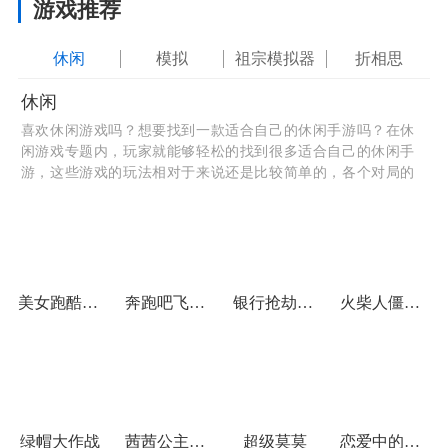
游戏推荐
休闲
模拟
祖宗模拟器
折相思
休闲
喜欢休闲游戏吗？想要找到一款适合自己的休闲手游吗？在休
闲游戏专题内，玩家就能够轻松的找到很多适合自己的休闲手
游，这些游戏的玩法相对于来说还是比较简单的，各个对局的
时间都不会特别的长，玩家们可以放心的进行玩耍，并且游戏
内还有排行榜功能，可以和自己的朋友一起来尝试一下哦，看
看谁最强。
美女跑酷大作战
奔跑吧飞行球家族
银行抢劫挑战赛
火柴人僵尸射手
绿帽大作战
茜茜公主的魔法花园
超级莫莫
恋爱中的男孩